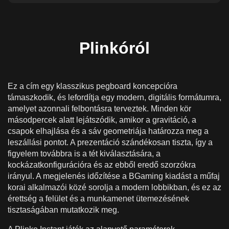
potenciál
Hogyan Közelítsük meg a Plinko
Felelősségteljes
Plinkóról
Plinko Online Játék Valódi Pénzért
Magyarországon
Befizetések, Kifizetések & Felelősségteljes Játék
Ez a cím egy klasszikus pegboard koncepcióra
Magyarországon
támaszkodik, és lefordítja egy modern, digitális formátumra,
amelyet azonnali felbontásra terveztek. Minden kör
A Plinko mobil verziója
másodpercek alatt lejátszódik, amikor a gravitáció, a
Alapmechanika, szabályok és eredmények-
csapok elhajlása és a sáv geometriája határozza meg a
További kontextus
leszállási pontot. A prezentáció szándékosan tiszta, így a
figyelem továbbra is a tét kiválasztására, a
Munkamenet tervezés, költségvetés és ütemezés
kockázatkonfigurációra és az ebből eredő szorzókra
Vizuális tisztaság és interfész megfontolások
irányul. A megjelenés időzítése a BGaming kiadást a műfaj
korai alkalmazói közé sorolja a modern lobbikban, és ez az
Miért a játékosok gravitálnak ehhez a
érettség a felület és a munkamenet ütemezésének
formátumhoz
tisztaságában mutatkozik meg.