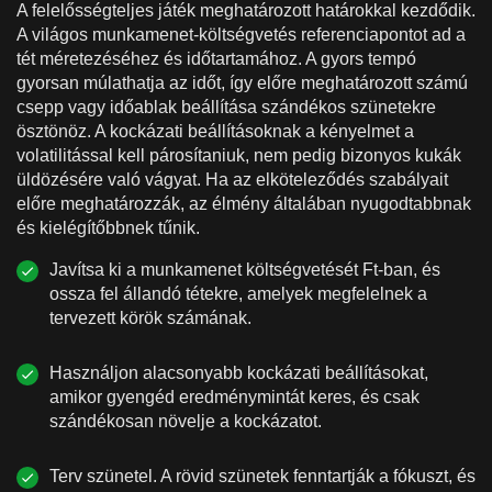
A felelősségteljes játék meghatározott határokkal kezdődik.
A világos munkamenet-költségvetés referenciapontot ad a
tét méretezéséhez és időtartamához. A gyors tempó
gyorsan múlathatja az időt, így előre meghatározott számú
csepp vagy időablak beállítása szándékos szünetekre
ösztönöz. A kockázati beállításoknak a kényelmet a
volatilitással kell párosítaniuk, nem pedig bizonyos kukák
üldözésére való vágyat. Ha az elköteleződés szabályait
előre meghatározzák, az élmény általában nyugodtabbnak
és kielégítőbbnek tűnik.
Javítsa ki a munkamenet költségvetését Ft-ban, és
ossza fel állandó tétekre, amelyek megfelelnek a
tervezett körök számának.
Használjon alacsonyabb kockázati beállításokat,
amikor gyengéd eredménymintát keres, és csak
szándékosan növelje a kockázatot.
Terv szünetel. A rövid szünetek fenntartják a fókuszt, és