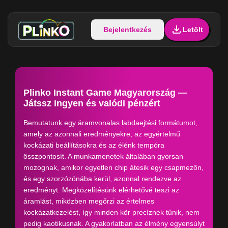
Bejelentkezés
Letölt
Plinko Instant Game Magyarország —
Játssz ingyen és valódi pénzért
Bemutatunk egy áramvonalas labdaejtési formátumot,
amely az azonnali eredményekre, az egyértelmű
kockázati beállításokra és az élénk tempóra
összpontosít. A munkamenetek általában gyorsan
mozognak, amikor egyetlen chip átesik egy csapmezőn,
és egy szorzózónába kerül, azonnal rendezve az
eredményt. Megközelítésünk elérhetővé teszi az
áramlást, miközben megőrzi az értelmes
kockázatkezelést, így minden kör precíznek tűnik, nem
pedig kaotikusnak. A gyakorlatban az élmény egyensúlyt