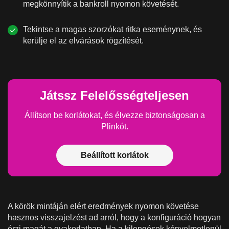
megkönnyítik a bankroll nyomon követését.
Tekintse a magas szorzókat ritka eseménynek, és
kerülje el az elvárások rögzítését.
Játssz Felelősségteljesen
Állítson be korlátokat, és élvezze biztonságosan a
Plinkót.
Beállított korlátok
A körök mintáján elért eredmények nyomon követése
hasznos visszajelzést ad arról, hogy a konfiguráció hogyan
érzi magát a gyakorlatban. Ha a kilengések kényelmetlenül