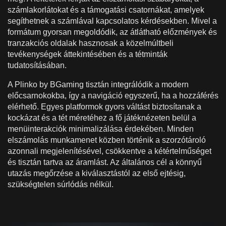
számlakorlátokat és a támogatási csatornákat, amelyek
segíthetnek a számlával kapcsolatos kérdésekben. Mivel a
formátum gyorsan megoldódik, az átlátható előzmények és
tranzakciós oldalak hasznosak a közelmúltbeli
tevékenységek áttekintésében és a tétminták
tudatosításában.
A Plinko by BGaming tisztán integrálódik a modern
előcsarnokokba, így a navigáció egyszerű, ha a hozzáférés
elérhető. Egyes platformok gyors váltást biztosítanak a
kockázat és a tét méretéhez a fő játéknézeten belül a
menüinterakciók minimalizálása érdekében. Minden
elszámolás munkamenet közben történik a szorzótároló
azonnali megjelenítésével, csökkentve a kétértelműséget
és tisztán tartva az áramlást. Az általános cél a könnyű
utazás megőrzése a kiválasztástól az első ejtésig,
szükségtelen súrlódás nélkül.