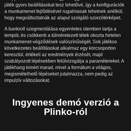
játék gyors beállításokat tesz lehetővé, így a konfigurációk
a munkamenet fejlődésével rugalmasak lehetnek anélkül,
hogy megváltoztatnák az alapul szolgáló szorzótérképet.
A bankroll szegmentálása egyenletes ütemben tartja a
tempót, és csökkenti a túlméretezett tétek okozta hirtelen
munkamenet-végződések valószínűségét. Sok játékos
következetes beállításokat alkalmaz egy körcsoporton
keresztül, értékeli az eredmények érzését, majd
szabályozott lépésekben felülvizsgálja a paramétereket. A
játékhang kimért marad, mivel a formátum a világos,
megismételhető lépéseket jutalmazza, nem pedig az
impulzív változásokat.
Ingyenes demó verzió a
Plinko-ról