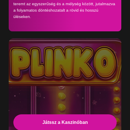
teremt az egyszerűség és a mélység között, jutalmazva
a folyamatos döntéshozatalt a rövid és hosszú
üléseken.
Játssz a Kaszinóban