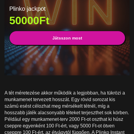
Plinko jackpot
50000Ft
Játsszon most
A tét méretezése akkor működik a legjobban, ha tükrözi a
munkamenet tervezett hosszát. Egy rövid sorozat kis
számú esést célozhat meg mérsékelt tétnél, míg a
hosszabb játék alacsonyabb téteket terjeszthet sok körben.
Például egy munkamenet-terv 2000 Ft-ot oszthat ki húsz
cseppre egyenként 100 Ft-ért, vagy 5000 Ft-ot ötven
cseppre 100 Ft-ért, az étvágytól függően. A Plinko Instant