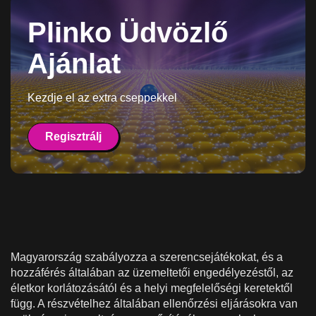
Plinko Üdvözlő
Ajánlat
Kezdje el az extra cseppekkel
Regisztrálj
Magyarország szabályozza a szerencsejátékokat, és a
hozzáférés általában az üzemeltetői engedélyezéstől, az
életkor korlátozásától és a helyi megfelelőségi keretektől
függ. A részvételhez általában ellenőrzési eljárásokra van