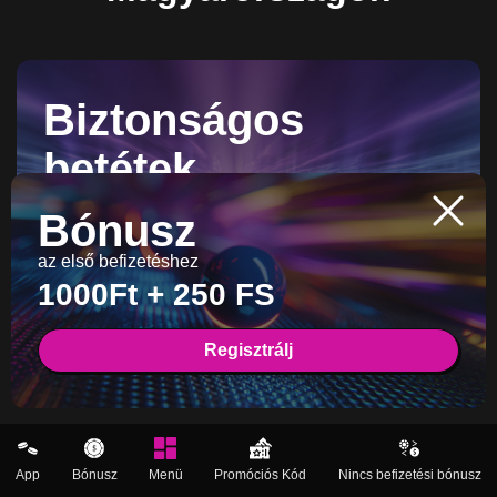
Biztonságos
betétek
Bónusz
Finanszírozza Plinko munkamenetét
az első befizetéshez
Letét
1000Ft + 250 FS
Regisztrálj
A magyarországi fizetési lehetőségek jellemzően banki
App
Bónusz
Menü
Promóciós Kód
Nincs befizetési bónusz