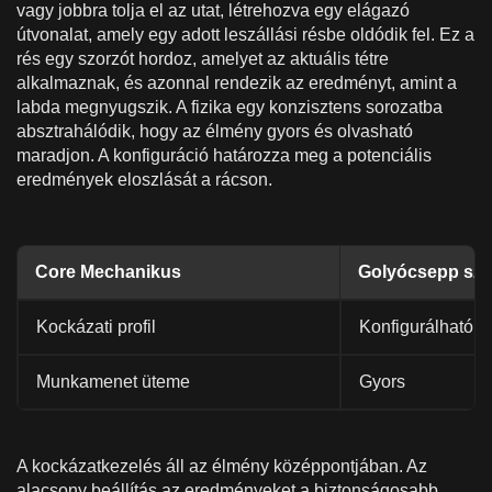
vagy jobbra tolja el az utat, létrehozva egy elágazó
útvonalat, amely egy adott leszállási résbe oldódik fel. Ez a
rés egy szorzót hordoz, amelyet az aktuális tétre
alkalmaznak, és azonnal rendezik az eredményt, amint a
labda megnyugszik. A fizika egy konzisztens sorozatba
absztrahálódik, hogy az élmény gyors és olvasható
maradjon. A konfiguráció határozza meg a potenciális
eredmények eloszlását a rácson.
Core Mechanikus
Golyócsepp szo
Kockázati profil
Konfigurálható (
Munkamenet üteme
Gyors
A kockázatkezelés áll az élmény középpontjában. Az
alacsony beállítás az eredményeket a biztonságosabb